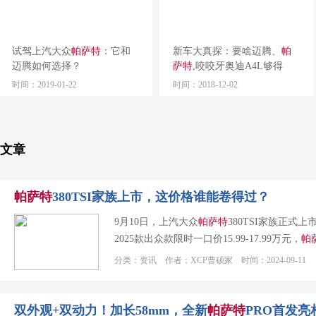
试驾上汽大众
帕萨特
：它和
新车大真探：要啥迈腾、
帕
迈腾如何选择？
萨特
,咬咬牙奥迪A4L够得
着！
时间：2019-01-22
时间：2018-12-02
文章
帕萨特
380TSI家族上市，这价格谁能卷得过？
9月10日，上汽大众
帕萨特
380TSI家族正式上
2025款出众款限时一口价15.99-17.99万元，
帕
分类：资讯 作者：XCP曹硕家 时间：2024-09-11
双外观+双动力！加长58mm，全新
帕萨特
PRO首发亮