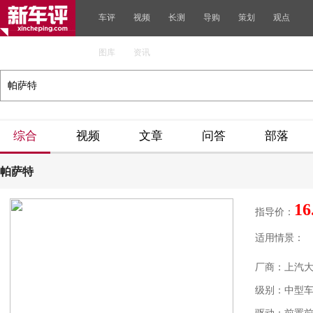
车评
视频
长测
导购
策划
观点
图库
资讯
综合
视频
文章
问答
部落
帕萨特
16
指导价：
适用情景：
厂商：上汽
级别：中型