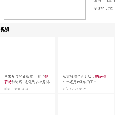
驱动：前置
变速箱：7挡
视频
从未见过的新版本 ！插混
帕
智能续航全面升级，
帕萨特
萨特
和途观L进化到多么恐怖
ePro还是B级车的王？
的段位？
时间：2026-05-25
时间：2026-04-24