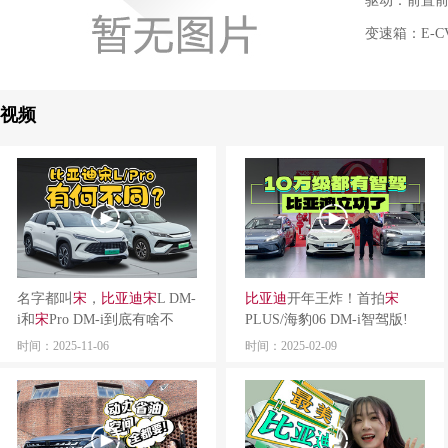
驱动：前置前
变速箱：E-
视频
名字都叫
宋
，
比亚迪
宋
L DM-
比亚迪
开年王炸！首拍
宋
i和
宋
Pro DM-i到底有啥不
PLUS/海豹06 DM-i智驾版!
同？
时间：2025-11-06
时间：2025-02-09