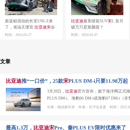
新蓝鲸混动的长安UNI-Z来
比亚迪
最美猎装SUV
宋
L 首月
了，省油又便宜
比亚迪
宋
会
破万只是靠颜值？
慌吗?
时间：2024-03-27
时间：2024-01-07
文章
比亚迪
推“一口价”，25款
宋
PLUS DM-i只要11.98万起
3月28日，
比亚迪
官方宣布，旗下海洋网正式推出&
PLUS DM-i、海豹06 DM-i或海豹07 
分类：电动新车评 作者：XCP伍卓彦 时间：2025-03
最高1.3万，
比亚迪
宋
Pro、秦PLUS EV限时优惠来了