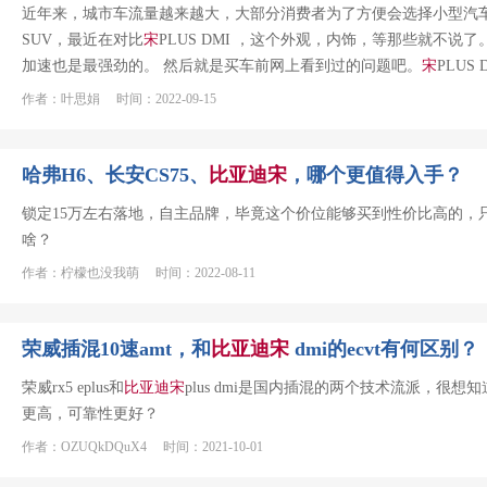
近年来，城市车流量越来越大，大部分消费者为了方便会选择小型汽车
SUV，最近在对比
宋
PLUS DMI ，这个外观，内饰，等那些就不
加速也是最强劲的。 然后就是买车前网上看到过的问题吧。
宋
PLUS
作者：叶思娟 时间：2022-09-15
哈弗H6、长安CS75、
比亚迪
宋
，哪个更值得入手？
锁定15万左右落地，自主品牌，毕竟这个价位能够买到性价比高的，
啥？
作者：柠檬也没我萌 时间：2022-08-11
荣威插混10速amt，和
比亚迪
宋
dmi的ecvt有何区别？
荣威rx5 eplus和
比亚迪
宋
plus dmi是国内插混的两个技术流派，很想
更高，可靠性更好？
作者：OZUQkDQuX4 时间：2021-10-01