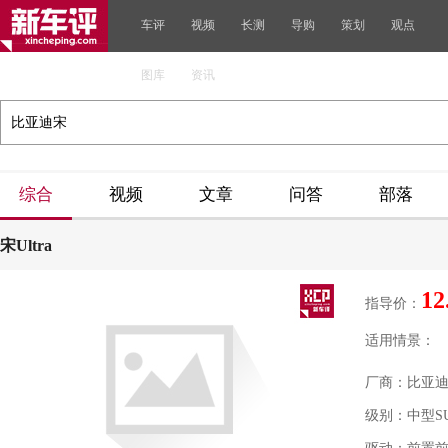
车评
视频
长测
导购
策划
观点
图库
资讯
综合
视频
文章
问答
部落
宋Ultra
12
指导价：
适用情景：
厂商：比亚
级别：中型S