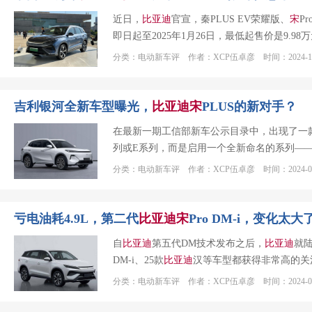
近日，
比亚迪
官宣，秦PLUS EV荣耀版、
宋
Pr
即日起至2025年1月26日，最低起售价是9.9
分类：电动新车评 作者：XCP伍卓彦 时间：2024-12
吉利银河全新车型曝光，
比亚迪
宋
PLUS的新对手？
在最新一期工信部新车公示目录中，出现了一
列或E系列，而是启用一个全新命名的系列——
分类：电动新车评 作者：XCP伍卓彦 时间：2024-09
亏电油耗4.9L，第二代
比亚迪
宋
Pro DM-i，变化太大
自
比亚迪
第五代DM技术发布之后，
比亚迪
就陆
DM-i、25款
比亚迪
汉等车型都获得非常高的关
分类：电动新车评 作者：XCP伍卓彦 时间：2024-09