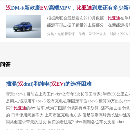
汉
DM-i/新款唐
EV
/高端MPV，
比亚迪
到底还有多少新
根据乘联会最新发布的10月数据，
比亚迪
在单
能源车型占据了销量的主要部分，在新能源榜
分类：电动新车评 作者：XCP叶俊杰 时间：2021-11
问答
插混(
汉
dmi)和纯电(
汉
EV
)的选择困难
背景:<br>1.目前在上海工作<br>2.每年3次长假回老家(单程650公里左
是周末,假期用车<br>5.没有充电桩和固定车位<br>6.预算30万出头
买个
比亚迪
的dmi油车,就为了图那个绿牌有点不划算..还不如去拍个绿牌
的 日常使用问题不大 上海市区充电地方多.但是假期高峰跑长途中途充
同类似需求背景的朋友,你们的看法呢? <br>谢谢各位车友支招.<br>