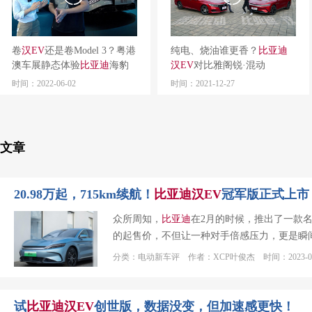
卷
汉
EV
还是卷Model 3？粤港
纯电、烧油谁更香？
比亚迪
澳车展静态体验
比亚迪
海豹
汉
EV
对比雅阁锐·混动
时间：2022-06-02
时间：2021-12-27
文章
20.98万起，715km续航！
比亚迪
汉
EV
冠军版正式上市
众所周知，
比亚迪
在2月的时候，推出了一款名为秦
的起售价，不但让一种对手倍感压力，更是瞬间
分类：电动新车评 作者：XCP叶俊杰 时间：2023-03
试
比亚迪
汉
EV
创世版，数据没变，但加速感更快！