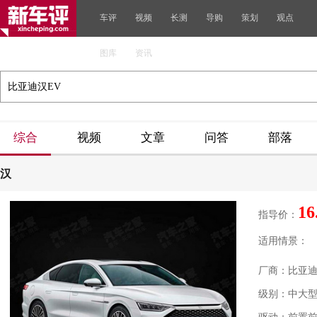
车评
视频
长测
导购
策划
观点
图库
资讯
综合
视频
文章
问答
部落
汉
16
指导价：
适用情景：
厂商：比亚
级别：中大