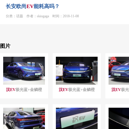
长安欧尚
EV
能耗高吗？
分类：话题 作者：skiogaga 时间：2018-11-08
图片
汉
EV
极光蓝+金鳞橙
汉
EV
极光蓝+金鳞橙
汉
EV
极光