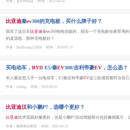
作者：选车纠结症 时间：2022-04-02
比亚迪
秦
ev
300的充电桩，买什么牌子好？
我买了这台车
比亚迪
秦
ev
300纯电动版的，想买一个充电桩在家里用的
的直流电，那种充电桩好？
作者：MaZhuang123456 时间：2016-07-21
买电动车，
BYD
E5/秦
EV
300/吉利帝豪
EV
，怎么选？
本人最近想入手一台电动车，E5秦还有帝豪
EV
这三款感觉都符合自己
作者：szfking 时间：2016-06-03
比亚迪
汉
和小鹏P7，选哪个更好？
比亚迪
技术层面好像更好，但是小鹏P7自动驾驶部分也好像很吸引，
作者：剩男剩女剩车 时间：2022-03-25