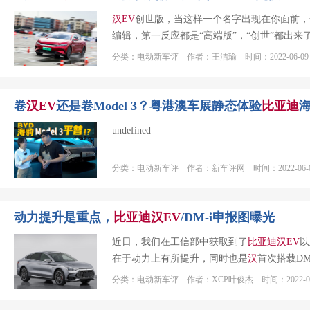
汉
EV
创世版，当这样一个名字出现在你面前，
编辑，第一反应都是“高端版”，“创世”都出
分类：电动新车评 作者：王洁瑜 时间：2022-06-09
卷
汉
EV
还是卷Model 3？粤港澳车展静态体验
比亚迪
undefined
分类：电动新车评 作者：新车评网 时间：2022-06-
动力提升是重点，
比亚迪
汉
EV
/DM-i申报图曝光
近日，我们在工信部中获取到了
比亚迪
汉
EV
以
在于动力上有所提升，同时也是
汉
首次搭载D
分类：电动新车评 作者：XCP叶俊杰 时间：2022-01