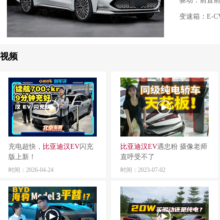
驱动：前置
变速箱：E-
视频
充电超快，
比亚迪
汉
EV
闪充
比亚迪
汉
EV
遇忠粉 摄像老师
版上新！
直呼受不了
时间：2026-04-24
时间：2023-07-02