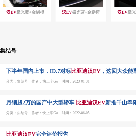
汉
EV
极光蓝+金鳞橙
汉
EV
极光蓝+金鳞橙
汉
EV
极光
集结号
下半年国内上市，ID.7对标
比亚迪
汉
EV
，这回大众能
分类：集结号 作者：快上车Go 时间：2023-01-31
月销超2万的国产中大型轿车
比亚迪
汉
EV
新推千山翠
分类：集结号 作者：快上车Go 时间：2022-06-05
比亚迪
汉
EV
完全评价报告