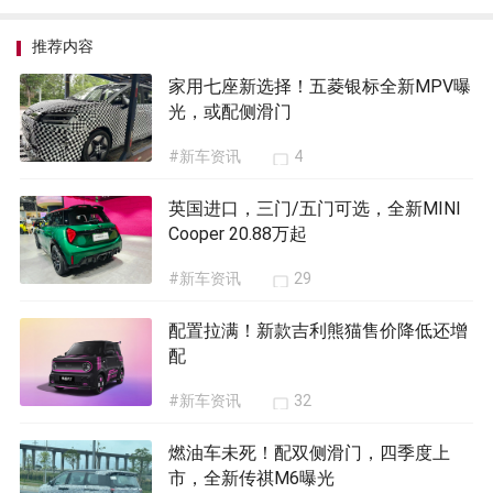
推荐内容
家用七座新选择！五菱银标全新MPV曝
光，或配侧滑门
#新车资讯
4
英国进口，三门/五门可选，全新MINI
Cooper 20.88万起
#新车资讯
29
配置拉满！新款吉利熊猫售价降低还增
配
#新车资讯
32
燃油车未死！配双侧滑门，四季度上
市，全新传祺M6曝光