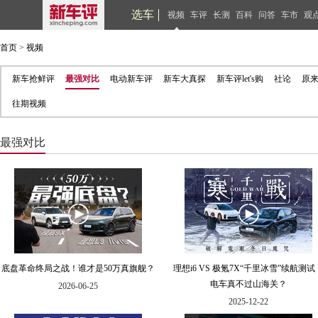
选车
视频
车评
长测
百科
问答
车市
观
首页
>
视频
新车抢鲜评
最强对比
电动新车评
新车大真探
新车评let's购
社论
原
往期视频
最强对比
底盘革命终局之战！谁才是50万真旗舰？
理想i6 VS 极氪7X“千里冰雪”续航测试
电车真不过山海关？
2026-06-25
2025-12-22