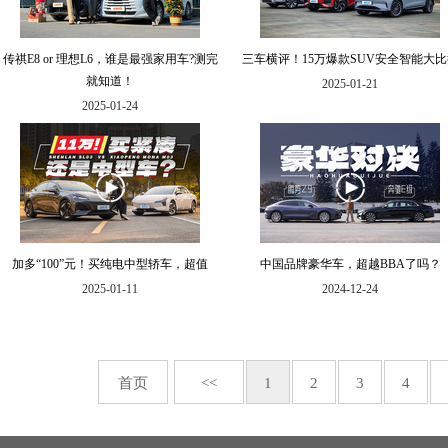
传祺E8 or 理想L6，谁是最强家用车?测完
三车横评！15万爆款SUV安全智能大比
就知道！
2025-01-21
2025-01-24
加多“100”元！买纯电中型轿车，超值
中国品牌豪华车，超越BBA了吗？
2025-01-11
2024-12-24
首页
<<
1
2
3
4