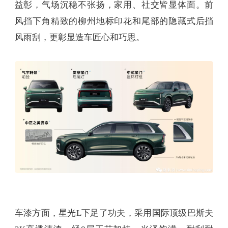
益彰，气场沉稳不张扬，家用、社交皆显体面。前
风挡下角精致的柳州地标印花和尾部的隐藏式后挡
风雨刮，更彰显造车匠心和巧思。
车漆方面，星光L下足了功夫，采用国际顶级巴斯夫