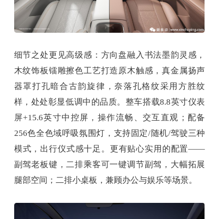
细节之处更见高级感：方向盘融入书法墨韵灵感，
木纹饰板镭雕擦色工艺打造原木触感，真金属扬声
器罩打孔暗合古韵旋律，奈落孔格纹采用方胜纹
样，处处彰显低调中的品质。整车搭载8.8英寸仪表
屏+15.6英寸中控屏，操作流畅、交互直观；配备
256色全色域呼吸氛围灯，支持固定/随机/驾驶三种
模式，出行仪式感十足。更有贴心实用的配置——
副驾老板键，二排乘客可一键调节副驾，大幅拓展
腿部空间；二排小桌板，兼顾办公与娱乐等场景。