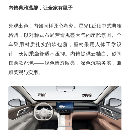
内饰典雅温馨，让全家有里子
外观出色，内饰同样匠心考究。星光L延续中式典雅
格调，以对称式布局营造规整大气的座舱氛围。全
车采用材质扎实的软包覆，座椅采用人体工学设
计，长期乘坐舒适不压抑。内饰提供云釉白、砂陶
棕两款配色——浅色清透敞亮，深色沉稳务实，兼
顾美观与实用。