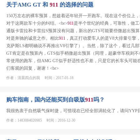
关于AMG GT 和
911
的选择的问题
150万左右的裸车预算，想趁着还年轻开一开跑车。现在这个价位上
对于这两款车十分的纠结。<br>
911
是半个世纪的经典，可靠性，做工
通版卡雷拉和卡雷拉S预算没有问题，新出的GTS可能要些微超出预算。（
对是奔驰的诚意之作。相比
911
，真正打动爱车人的是V8大排量引擎
克萨斯LS都明确说不再推出V8引擎了）。当然，除了这个，看过几部Y
GT肯定是在预算内，GTS似乎稍微超出预算（同理，超豪华车税则不
常使用的跑车，但AMG GT似乎舒适性也不差，只是它的长车头可能
们客观的回复，谢谢！<br>
作者：清晨四点的我 时间：2017-01-18
购车指南，国内还能买到自吸版
911
吗？
我很热衷于自然吸气保时捷，可惜现在已经全部涡轮化了，请问YYP
作者：1483084020985 时间：2016-12-30