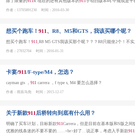
除了限量的
911
R 现在的还有其他版本的
911
手动挡版本吗 中规或是平
作者：13705891230 时间：2016-03-30
想买个跑车！
911
、R8、M5和GTS，我该买哪个呢？
想买个跑车！
911
,R8 M5 GTS我该买那个呢？？？R8只能坐2个！
作者：27032704 时间：2016-01-31
卡宴/
911
/F-type/M4，怎选？
cayman gts ，
911
carrera ，f type s, M4 要怎么选择？
作者：雨辰马尧 时间：2015-12-17
关于新款
911
后桥转向到底有什么用？
明确了买车计划，目标新款
911
Carrera，但是目前在基本版和S版之
优雅的线条迷的不要不要的……<br>好了…说正事，考虑入手新款
911