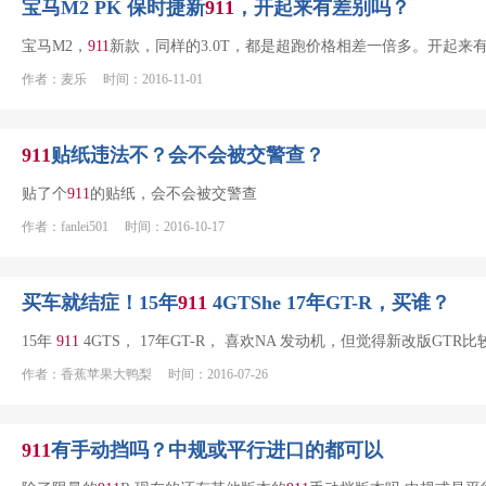
宝马M2 PK 保时捷新
911
，开起来有差别吗？
宝马M2，
911
新款，同样的3.0T，都是超跑价格相差一倍多。开起来
作者：麦乐 时间：2016-11-01
911
贴纸违法不？会不会被交警查？
贴了个
911
的贴纸，会不会被交警查
作者：fanlei501 时间：2016-10-17
买车就结症！15年
911
4GTShe 17年GT-R，买谁？
15年
911
4GTS， 17年GT-R， 喜欢NA 发动机，但觉得新改版
作者：香蕉苹果大鸭梨 时间：2016-07-26
911
有手动挡吗？中规或平行进口的都可以