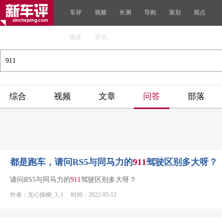
车评
视频
长测
导购
策划
观点
图库
资讯
综合
视频
文章
问答
部落
都是跑车，请问RS5与同马力的
911
驾驶区别多大呀？
请问RS5与同马力的
911
驾驶区别多大呀？
作者：无心插柳_3_1 时间：2022-05-12