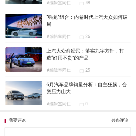
#编辑室同仁
48
“强龙”组合：内卷时代上汽大众如何破
局
#编辑室同仁
26
上汽大众俞经民：落实九字方针，打
造“好用不贵”的产品
#编辑室同仁
25
6月汽车品牌销量分析：自主狂飙，合
资压力山大
#编辑室同仁
0
我要评论
共
条评论