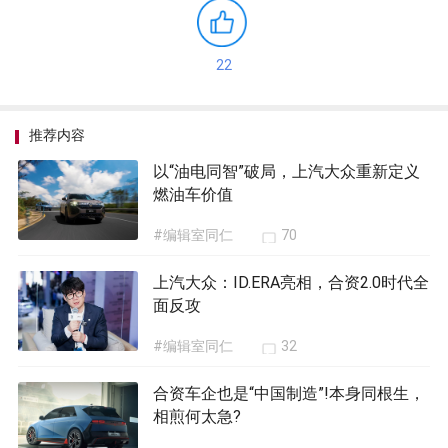
22
推荐内容
以“油电同智”破局，上汽大众重新定义
燃油车价值
#编辑室同仁
70
上汽大众：ID.ERA亮相，合资2.0时代全
面反攻
#编辑室同仁
32
合资车企也是“中国制造”!本身同根生，
相煎何太急?