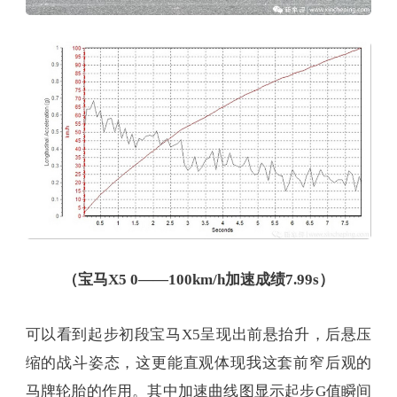
（宝马X5 0——100km/h加速成绩7.99s）
可以看到起步初段宝马X5呈现出前悬抬升，后悬压
缩的战斗姿态，这更能直观体现我这套前窄后观的
马牌轮胎的作用。其中加速曲线图显示起步G值瞬间