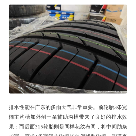
排水性能在广东的多雨天气非常重要。前轮胎3条宽
阔主沟槽加外侧一条辅助沟槽带来了良好的排水效
果：而后面315轮胎则是同样花纹布同，将中间肋条