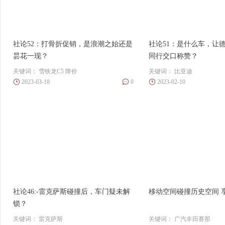
社论52：打骨折促销，是浪潮之始还是
社论51：是什么车，让
昙花一现？
同行交口称赞？
关键词：
雪铁龙C5
降价
关键词：
比亚迪
2023-03-18
0
2023-02-10
社论46:-雷克萨斯碰撞后，车门疑未解
移动空间碰撞历史空间 
锁？
关键词：
雷克萨斯
关键词：
广汽丰田赛那