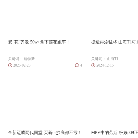
双“花”齐发 50w+拿下莲花跑车！
捷途再添猛将 山海T1可
关键词：
路特斯
关键词：
山海T1
2025-02-23
4
2024-12-15
全新迈腾两代同堂 买新or抄底都不亏！
MPV中的劳斯 极氪00