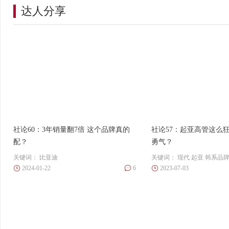
达人分享
社论60：3年销量翻7倍 这个品牌真的
社论57：起亚高管这么
配？
勇气？
关键词：
比亚迪
关键词：
现代
起亚
韩系品
2024-01-22
6
2023-07-03