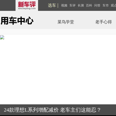
选车
视频
车评
长测
百科
问答
车市
观
菜鸟学堂
老手心得
24款理想L系列增配减价 老车主们这能忍？