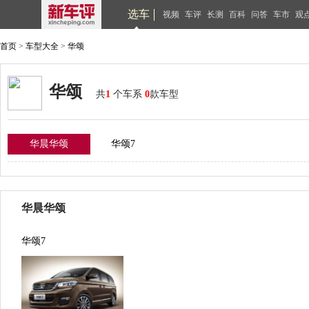
选车
视频
车评
长测
百科
问答
车市
观
首页
>
车型大全
>
华颂
华颂
共
1
个车系
0
款车型
华晨华颂
华颂7
华晨华颂
华颂7