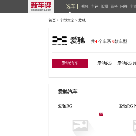
选车
视频
车评
长测
百科
问答
车
首页
>
车型大全
>
爱驰
爱驰
共
4
个车系
0
款车型
爱驰汽车
爱驰RG
爱驰RG Nat
爱驰汽车
爱驰RG
爱驰RG Na