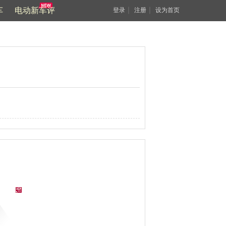
车
电动新车评
｜
｜
登录
注册
设为首页