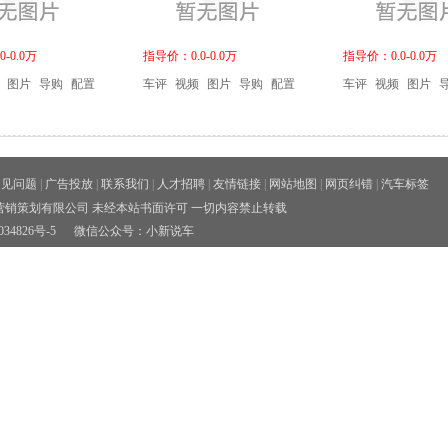
-0.0万
指导价：0.0-0.0万
指导价：0.0-0.0万
图片
导购
配置
车评
视频
图片
导购
配置
车评
视频
图片
常见问题
|
广告投放
|
联系我们
|
人才招聘
|
友情链接
|
网站地图
|
网页纠错
|
汽车标签
销策划有限公司 未经本站书面许可 一切内容禁止转载
34826号-5
微信公众号：小新说车