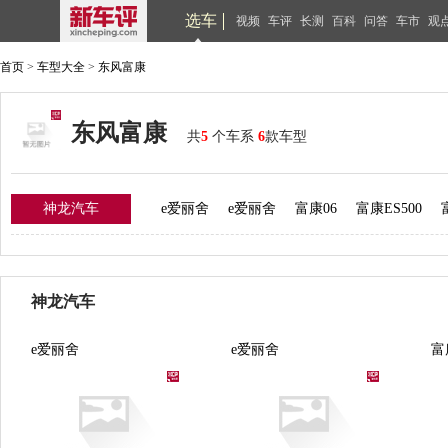
选车
视频
车评
长测
百科
问答
车市
观
首页
>
车型大全
>
东风富康
东风富康
共
5
个车系
6
款车型
神龙汽车
e爱丽舍
e爱丽舍
富康06
富康ES500
神龙汽车
e爱丽舍
e爱丽舍
富