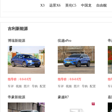
X3
远景X6
英伦C5
中国龙
自由舰
吉利新能源
博瑞新能源
缤越ePro
帝
指导价：0.0-0.0万
指导价：0.0-0.0万
指导
车评
视频
图片
导购
配置
车评
视频
图片
导购
配置
车
帝豪新能源
豪越R7
嘉