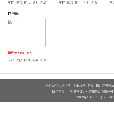
车评
视频
图片
导购
配置
车评
视频
图片
导购
配置
车
自由舰
指导价：0.0-0.0万
车评
视频
图片
导购
配置
关于我们
|
版权声明
|
隐私保护
|
常见问题
|
广告投
版权所有：广州新车评企业营销策划有限公司 
粤ICP备16034826号-5
微信