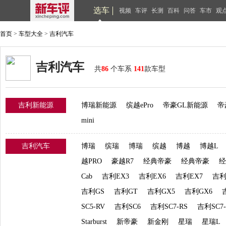
选车
视频
车评
长测
百科
问答
车市
观
首页
>
车型大全
>
吉利汽车
吉利汽车
共
86
个车系
141
款车型
吉利新能源
博瑞新能源
缤越ePro
帝豪GL新能源
帝
mini
吉利汽车
博瑞
缤瑞
博瑞
缤越
博越
博越L
越PRO
豪越R7
经典帝豪
经典帝豪
经
Cab
吉利EX3
吉利EX6
吉利EX7
吉利
吉利GS
吉利GT
吉利GX5
吉利GX6
SC5-RV
吉利SC6
吉利SC7-RS
吉利SC7-
Starburst
新帝豪
新金刚
星瑞
星瑞L