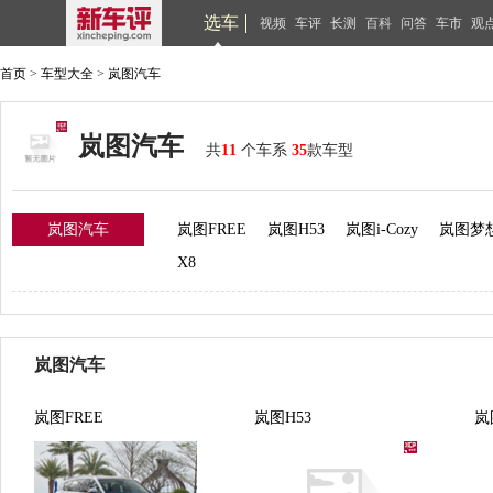
选车
视频
车评
长测
百科
问答
车市
观
首页
>
车型大全
>
岚图汽车
岚图汽车
共
11
个车系
35
款车型
岚图汽车
岚图FREE
岚图H53
岚图i-Cozy
岚图梦
X8
岚图汽车
岚图FREE
岚图H53
岚图