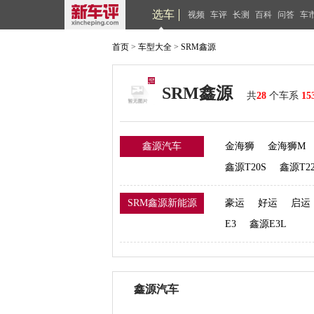
选车
视频
车评
长测
百科
问答
车
首页
>
车型大全
>
SRM鑫源
SRM鑫源
共
28
个车系
15
鑫源汽车
金海狮
金海狮M
鑫源T20S
鑫源T2
SRM鑫源新能源
豪运
好运
启运
E3
鑫源E3L
鑫源汽车