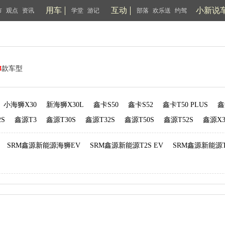
用车
互动
小新说
市
观点
资讯
学堂
游记
部落
欢乐送
约驾
3
款车型
小海狮X30
新海狮X30L
鑫卡S50
鑫卡S52
鑫卡T50 PLUS
鑫
2S
鑫源T3
鑫源T30S
鑫源T32S
鑫源T50S
鑫源T52S
鑫源X3
SRM鑫源新能源海狮EV
SRM鑫源新能源T2S EV
SRM鑫源新能源T