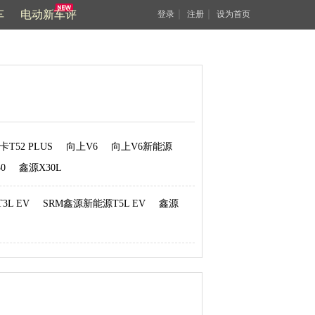
车
电动新车评
｜
｜
登录
注册
设为首页
卡T52 PLUS
向上V6
向上V6新能源
0
鑫源X30L
3L EV
SRM鑫源新能源T5L EV
鑫源