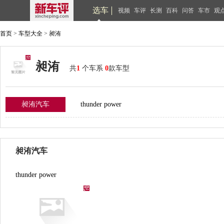
选车
视频
车评
长测
百科
问答
车市
观
首页
>
车型大全
>
昶洧
昶洧
共
1
个车系
0
款车型
昶洧汽车
thunder power
昶洧汽车
thunder power