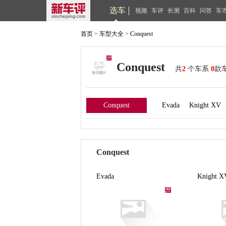
选车
视频
车评
长测
百科
问答
车
首页
>
车型大全
>
Conquest
Conquest
共
2
个车系
0
款
Conquest
Evada
Knight XV
Conquest
Evada
Knight X