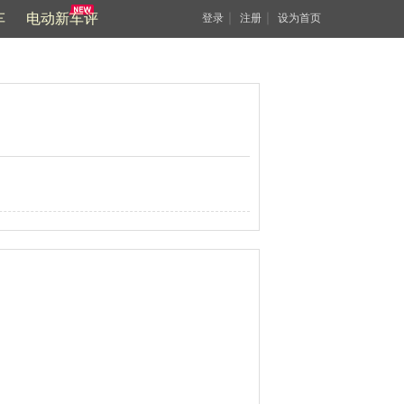
车
电动新车评
｜
｜
登录
注册
设为首页