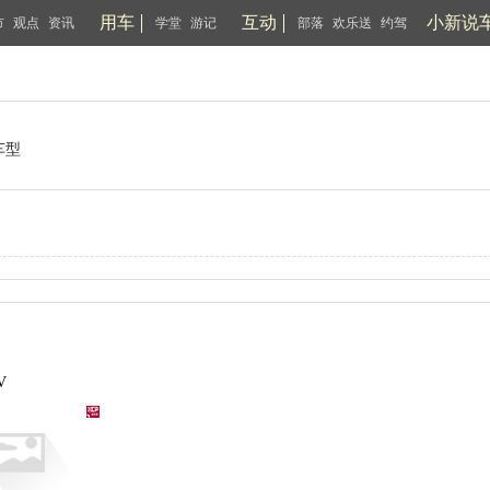
用车
互动
小新说
市
观点
资讯
学堂
游记
部落
欢乐送
约驾
车型
V