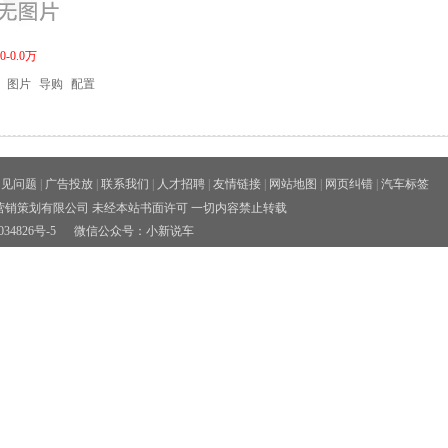
-0.0万
图片
导购
配置
常见问题
|
广告投放
|
联系我们
|
人才招聘
|
友情链接
|
网站地图
|
网页纠错
|
汽车标签
销策划有限公司 未经本站书面许可 一切内容禁止转载
34826号-5
微信公众号：小新说车