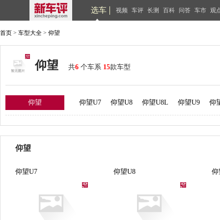
选车
视频
车评
长测
百科
问答
车市
观
首页
>
车型大全
>
仰望
仰望
共
6
个车系
15
款车型
仰望
仰望U7
仰望U8
仰望U8L
仰望U9
仰望
仰望
仰望U7
仰望U8
仰