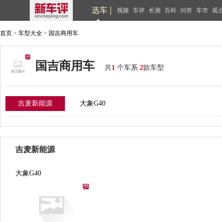
选车
视频
车评
长测
百科
问答
车市
观
首页
>
车型大全
>
国吉商用车
国吉商用车
共
1
个车系
2
款车型
吉麦新能源
大象G40
吉麦新能源
大象G40