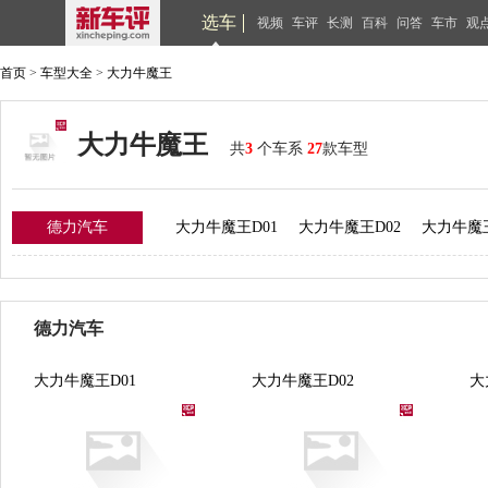
选车
视频
车评
长测
百科
问答
车市
观
首页
>
车型大全
>
大力牛魔王
大力牛魔王
共
3
个车系
27
款车型
德力汽车
大力牛魔王D01
大力牛魔王D02
大力牛魔王
德力汽车
大力牛魔王D01
大力牛魔王D02
大