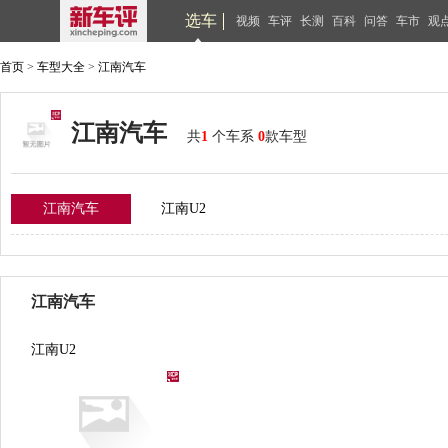
选车
视频
车评
长测
百科
问答
车市
观
首页
>
车型大全
>
江南汽车
江南汽车
共
1
个车系
0
款车型
江南汽车
江南U2
江南汽车
江南U2