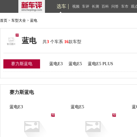
选车
视频
车评
长测
百科
问答
车市
观
首页
>
车型大全
>
蓝电
蓝电
共
3
个车系
16
款车型
赛力斯蓝电
蓝电E3
蓝电E5
蓝电E5 PLUS
赛力斯蓝电
蓝电E3
蓝电E5
蓝