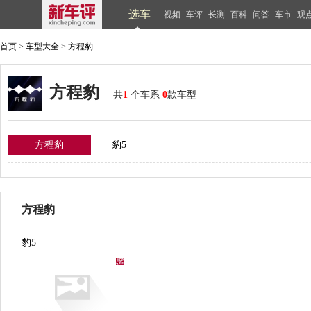
选车
视频
车评
长测
百科
问答
车市
观
首页
>
车型大全
>
方程豹
方程豹
共
1
个车系
0
款车型
方程豹
豹5
方程豹
豹5