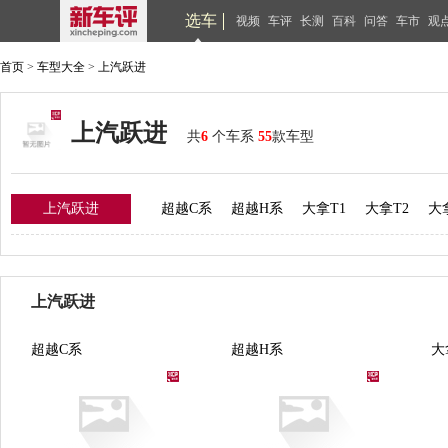
选车
视频
车评
长测
百科
问答
车市
观
首页
>
车型大全
>
上汽跃进
上汽跃进
共
6
个车系
55
款车型
上汽跃进
超越C系
超越H系
大拿T1
大拿T2
大
上汽跃进
超越C系
超越H系
大