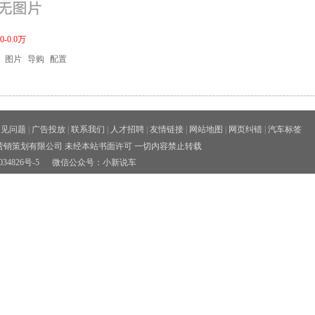
-0.0万
图片
导购
配置
常见问题
|
广告投放
|
联系我们
|
人才招聘
|
友情链接
|
网站地图
|
网页纠错
|
汽车标签
销策划有限公司 未经本站书面许可 一切内容禁止转载
34826号-5
微信公众号：小新说车