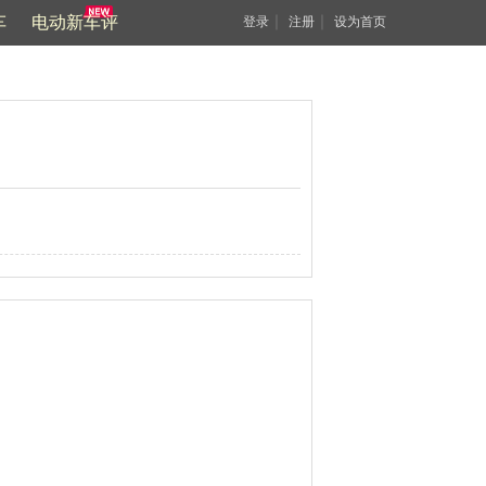
车
电动新车评
｜
｜
登录
注册
设为首页