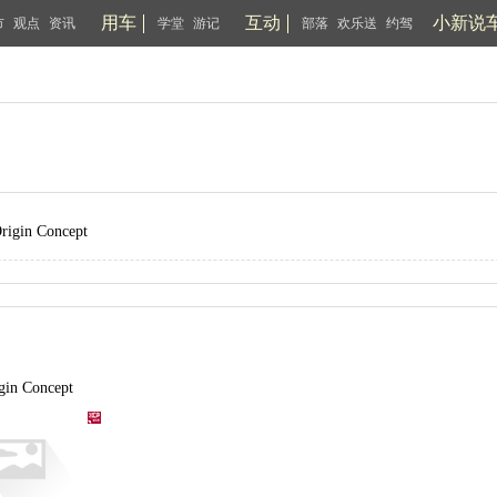
用车
互动
小新说
市
观点
资讯
学堂
游记
部落
欢乐送
约驾
rigin Concept
gin Concept