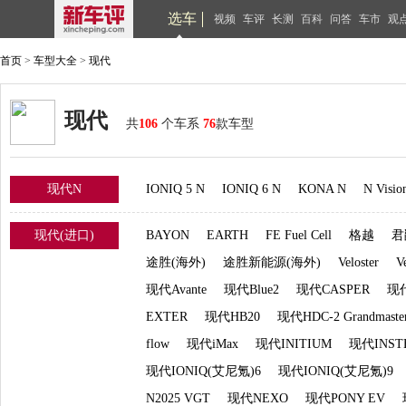
选车
视频
车评
长测
百科
问答
车市
观
首页
>
车型大全
>
现代
现代
共
106
个车系
76
款车型
现代N
IONIQ 5 N
IONIQ 6 N
KONA N
N Visio
现代(进口)
BAYON
EARTH
FE Fuel Cell
格越
君
途胜(海外)
途胜新能源(海外)
Veloster
V
现代Avante
现代Blue2
现代CASPER
现代
EXTER
现代HB20
现代HDC-2 Grandmaste
flow
现代iMax
现代INITIUM
现代INST
现代IONIQ(艾尼氪)6
现代IONIQ(艾尼氪)9
N2025 VGT
现代NEXO
现代PONY EV