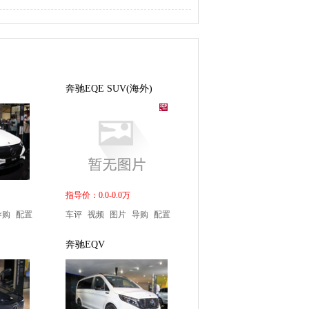
奔驰EQE SUV(海外)
指导价：0.0-0.0万
导购
配置
车评
视频
图片
导购
配置
奔驰EQV