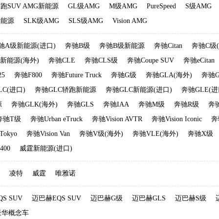
轿跑SUV AMG新能源
GL级AMG
M级AMG
PureSpeed
S级AMG
新能源
SLK级AMG
SLS级AMG
Vision AMG
驰A级新能源(进口)
奔驰B级
奔驰B级新能源
奔驰Citan
奔驰C级(
新能源(海外)
奔驰CLE
奔驰CLS级
奔驰Coupe SUV
奔驰eCitan
25
奔驰F800
奔驰Future Truck
奔驰G级
奔驰GLA(海外)
奔驰
C(进口)
奔驰GLC轿跑新能源
奔驰GLC新能源(进口)
奔驰GLE(进
源
奔驰GLK(海外)
奔驰GLS
奔驰IAA
奔驰M级
奔驰R级
奔
奔驰T级
奔驰Urban eTruck
奔驰Vision AVTR
奔驰Vision Iconic
奔驰
Tokyo
奔驰Vision Van
奔驰V级(海外)
奔驰VLE(海外)
奔驰X级
00
威霆新能源(进口)
凌特
威霆
唯雅诺
S SUV
迈巴赫EQS SUV
迈巴赫G级
迈巴赫GLS
迈巴赫S级
豪华概念车