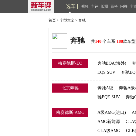
选车
视频
车评
长测
百科
问答
车
首页
>
车型大全
>
奔驰
奔驰
共
140
个车系
188
款车型
梅赛德斯-EQ
奔驰EQA(海外)
奔
EQS SUV
奔驰EQ
北京奔驰
奔驰A级
奔驰A级
驰EQE SUV
奔驰
梅赛德斯-AMG
A级AMG(进口)
A
AMG新能源
CLA
GLA级AMG
GL