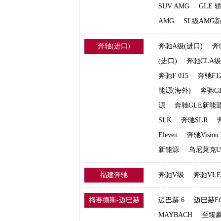
SUV AMG
GLE 
AMG
SL级AMG
奔驰(进口)
奔驰A级(进口)
奔
(进口)
奔驰CLA级
奔驰F 015
奔驰F1
能源(海外)
奔驰GL
源
奔驰GLE新能
SLK
奔驰SLR
Eleven
奔驰Vision 
新能源
乌尼莫克U4
福建奔驰
奔驰V级
奔驰VLE
梅赛德斯-迈巴赫
迈巴赫 6
迈巴赫EQ
MAYBACH
至臻