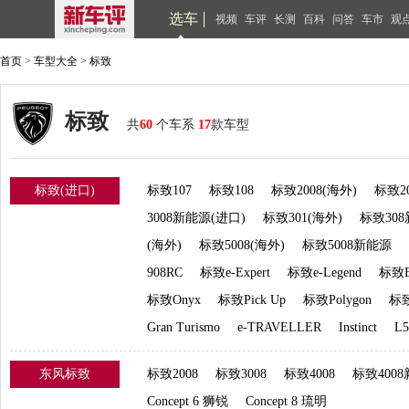
选车
视频
车评
长测
百科
问答
车市
观
首页
>
车型大全
>
标致
标致
共
60
个车系
17
款车型
标致(进口)
标致107
标致108
标致2008(海外)
标致2
3008新能源(进口)
标致301(海外)
标致308
(海外)
标致5008(海外)
标致5008新能源
908RC
标致e-Expert
标致e-Legend
标致E
标致Onyx
标致Pick Up
标致Polygon
标致
Gran Turismo
e-TRAVELLER
Instinct
L5
东风标致
标致2008
标致3008
标致4008
标致400
Concept 6 狮锐
Concept 8 琉明