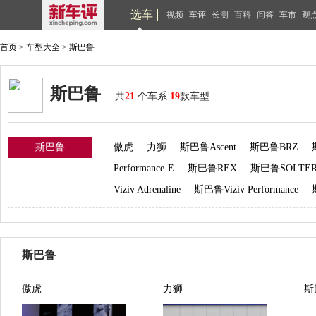
选车
视频
车评
长测
百科
问答
车市
观
首页
>
车型大全
>
斯巴鲁
斯巴鲁
共
21
个车系
19
款车型
斯巴鲁
傲虎
力狮
斯巴鲁Ascent
斯巴鲁BRZ
Performance-E
斯巴鲁REX
斯巴鲁SOLTE
Viziv Adrenaline
斯巴鲁Viziv Performance
斯巴鲁
傲虎
力狮
斯