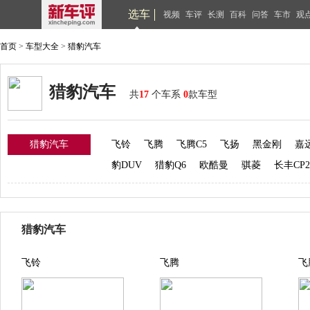
选车
视频
车评
长测
百科
问答
车市
观
首页
>
车型大全
>
猎豹汽车
猎豹汽车
共
17
个车系
0
款车型
猎豹汽车
飞铃
飞腾
飞腾C5
飞扬
黑金刚
嘉远
豹DUV
猎豹Q6
欧酷曼
骐菱
长丰CP2
猎豹汽车
飞铃
飞腾
飞