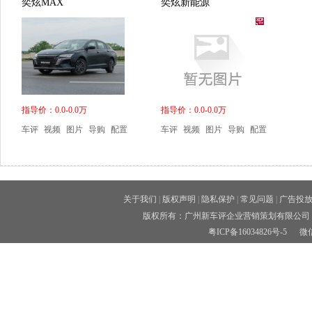
奕炫MAX
奕炫新能源
指导价：0.0-0.0万
指导价：0.0-0.0万
车评
视频
图片
导购
配置
车评
视频
图片
导购
配置
关于我们
|
版权声明
|
隐私保护
|
常见问题
|
广告投
版权所有：广州新车评企业营销策划有限公司 
粤ICP备16034826号-5
微信