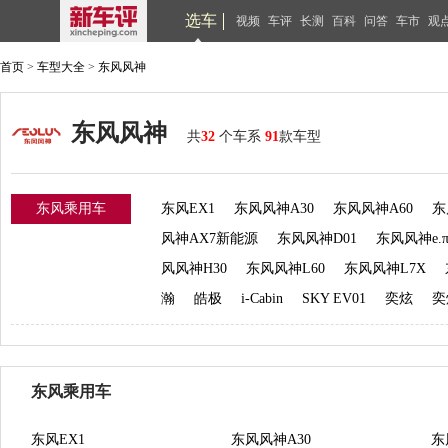
选车
视频
车评
长测
百科
问答
车市
观
首页
>
车型大全
>
东风风神
东风风神
共
32
个车系
91
款车型
东风乘用车
东风EX1
东风风神A30
东风风神A60
东
风神AX7新能源
东风风神D01
东风风神e.π 
风风神H30
东风风神L60
东风风神L7X
瀚
皓极
i-Cabin
SKY EV01
奕炫
奕
东风乘用车
东风EX1
东风风神A30
东