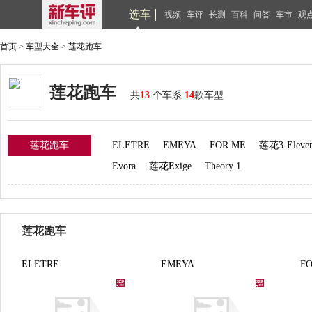
选车
视频
车评
长测
百科
问答
车市
观
首页
>
车型大全
>
莲花跑车
莲花跑车
共
13
个车系
14
款车型
莲花跑车
ELETRE
EMEYA
FOR ME
莲花3-Eleve
Evora
莲花Exige
Theory 1
莲花跑车
ELETRE
EMEYA
F