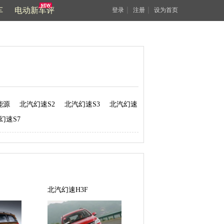
车
电动新车评
｜
｜
登录
注册
设为首页
能源
北汽幻速S2
北汽幻速S3
北汽幻速
幻速S7
北汽幻速H3F