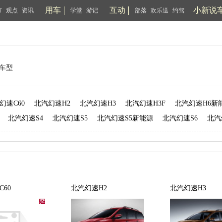
用车
互动
小新说
市
观点
资讯
学堂
游记
部落
欢乐送
约驾
车型
幻速C60
北汽幻速H2
北汽幻速H3
北汽幻速H3F
北汽幻速H6新
北汽幻速S4
北汽幻速S5
北汽幻速S5新能源
北汽幻速S6
北汽
60
北汽幻速H2
北汽幻速H3