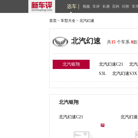
选车
视频
车评
长测
百科
问答
车
首页
>
车型大全
>
北汽幻速
北汽幻速
共
15
个车系
0
款
北汽银翔
北汽幻速C21
北汽
S3L
北汽幻速S3X
北汽银翔
北汽幻速C21
北汽幻速C