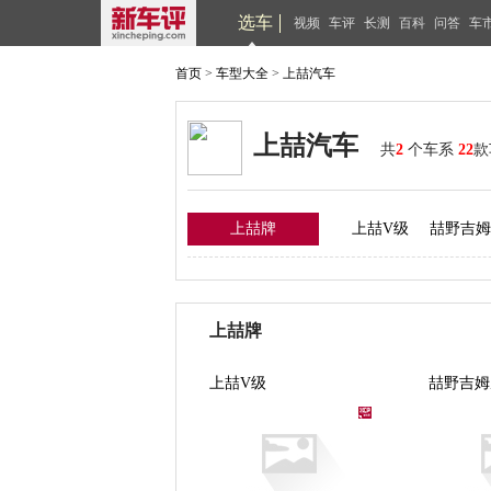
选车
视频
车评
长测
百科
问答
车
首页
>
车型大全
>
上喆汽车
上喆汽车
共
2
个车系
22
款
上喆牌
上喆V级
喆野吉姆
上喆牌
上喆V级
喆野吉姆