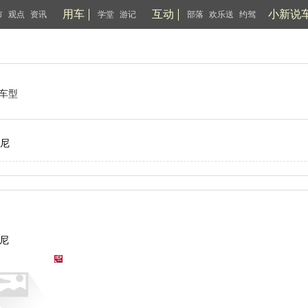
用车
互动
小新说
市
观点
资讯
学堂
游记
部落
欢乐送
约驾
车型
尼
尼