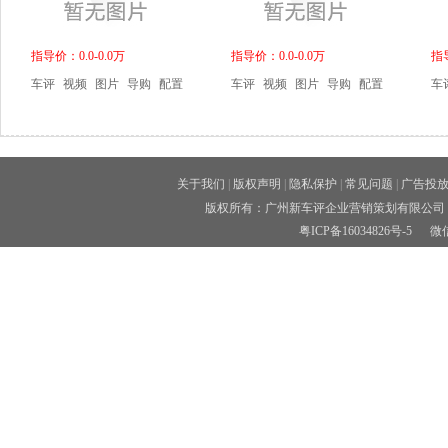
指导价：0.0-0.0万
指导价：0.0-0.0万
指导
车评
视频
图片
导购
配置
车评
视频
图片
导购
配置
车
关于我们
|
版权声明
|
隐私保护
|
常见问题
|
广告投
版权所有：广州新车评企业营销策划有限公司 
粤ICP备16034826号-5
微信