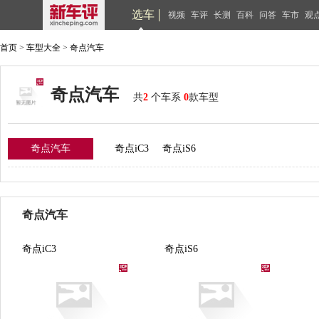
选车
视频
车评
长测
百科
问答
车市
观
首页
>
车型大全
>
奇点汽车
奇点汽车
共
2
个车系
0
款车型
奇点汽车
奇点iC3
奇点iS6
奇点汽车
奇点iC3
奇点iS6