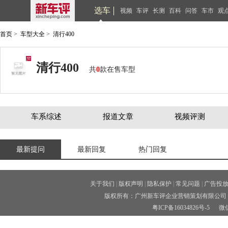
选车
视频
车评
长测
百科
问答
车市
观
首页
>
车型大全
>
清行400
清行400
共
0
款在售车型
车系综述
报道文章
视频评测
最新提问
最新回复
热门回复
关于我们
|
版权声明
|
隐私保护
|
常见问题
|
广告投
版权所有：广州新车评企业营销策划有限公司 
粤ICP备16034826号-5
微信