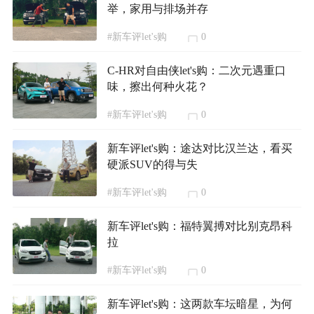
举，家用与排场并存
#新车评let's购
0
C-HR对自由侠let's购：二次元遇重口
味，擦出何种火花？
#新车评let's购
0
新车评let's购：途达对比汉兰达，看买
硬派SUV的得与失
#新车评let's购
0
新车评let's购：福特翼搏对比别克昂科
拉
#新车评let's购
0
新车评let's购：这两款车坛暗星，为何