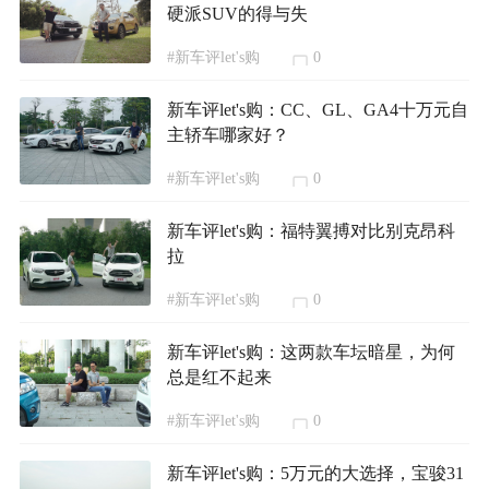
硬派SUV的得与失
#新车评let's购
0
新车评let's购：CC、GL、GA4十万元自
主轿车哪家好？
#新车评let's购
0
新车评let's购：福特翼搏对比别克昂科
拉
#新车评let's购
0
新车评let's购：这两款车坛暗星，为何
总是红不起来
#新车评let's购
0
新车评let's购：5万元的大选择，宝骏31