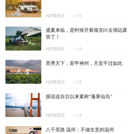
#自驾游记
0
盛夏来临，是时候开着领克01去湖边露
营了！
#自驾游记
0
景秀天下，富甲神州，天堂不过如此
#自驾游记
0
据说这自古以来素称“蓬莱仙岛”
#自驾游记
0
八千里路 温州：不做生意的温州