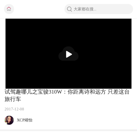
播
放
试驾趣哪儿之宝骏310W：你距离诗和远方 只差这台
旅行车
2017-12-08
XCP靖怡