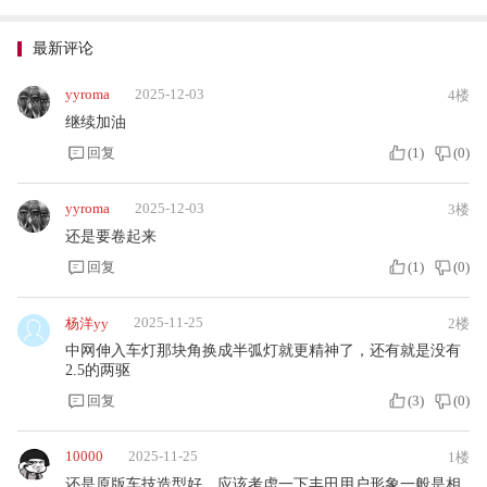
最新评论
yyroma
2025-12-03
4楼
继续加油
回复
(
1
)
(
0
)
yyroma
2025-12-03
3楼
还是要卷起来
回复
(
1
)
(
0
)
2025-11-25
杨洋yy
2楼
中网伸入车灯那块角换成半弧灯就更精神了，还有就是没有
2.5的两驱
回复
(
3
)
(
0
)
10000
2025-11-25
1楼
还是原版车技造型好，应该考虑一下丰田用户形象一般是相