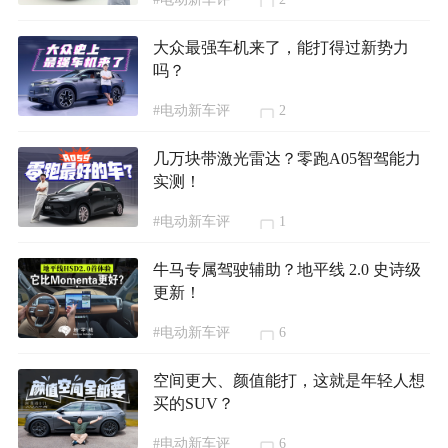
大众最强车机来了，能打得过新势力
吗？
#电动新车评
2
几万块带激光雷达？零跑A05智驾能力
实测！
#电动新车评
1
牛马专属驾驶辅助？地平线 2.0 史诗级
更新！
#电动新车评
6
空间更大、颜值能打，这就是年轻人想
买的SUV？
#电动新车评
6