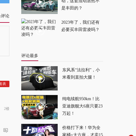
优点
2026-07-24
动，这套混动居然不
是丰田的？
条评论
超大杯空间+闪充!秦
2023年了，我们还有
MAX要做15万级家用
必要买丰田雷凌吗？
车天花板？
2026-07-23
评论最多
东风系“法拉利”，小
米看到直拍大腿！
纯电续航950km！比
亚迪旗舰大6座只要23
2楼
万起！
价格打下来！华为全
家桶+大六座，才卖15