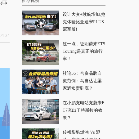
推荐视频
分享
设计大变+续航增加,抢
308匹马力！5秒级加
先体验比亚迪宋PLUS
速！油耗低至4.XL？
冠军版!
蓝牌混动这么猛？
2026-07-29
4-24
这一点，证明蔚来ET5
Touring是真正的旅行
为了摧毁这台国产
车！
车，我们连续弹射100
次
2026-07-28
社论56：合资品牌自
救范例：马自达让梁
最贵的smart！优惠5
家辉负责到底？
万后还能买？
在小鹏充电站充蔚来E
2026-07-27
T7充出了特斯拉的效
果？
这还是红旗？3.9秒的
加速居然不是它最大
传祺影酷燃油 Vs 混