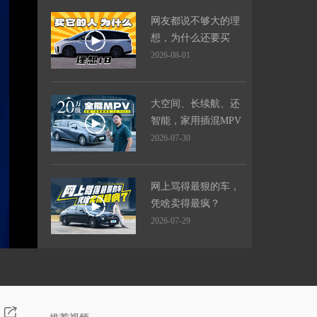
网友都说不够大的理
想，为什么还要买
它？
2026-08-01
大空间、长续航、还
智能，家用插混MPV
标准答案
2026-07-30
网上骂得最狠的车，
凭啥卖得最疯？
2026-07-29
凭什么它是全球最好
的旅行车？
2026-07-29