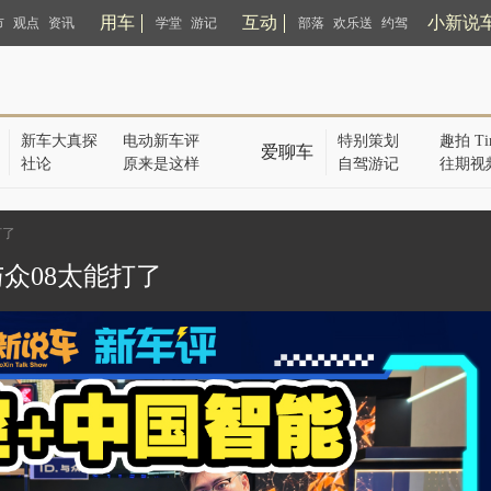
用车
互动
小新说
市
观点
资讯
学堂
游记
部落
欢乐送
约驾
新车大真探
电动新车评
特别策划
趣拍 Ti
爱聊车
社论
原来是这样
自驾游记
往期视
打了
众08太能打了