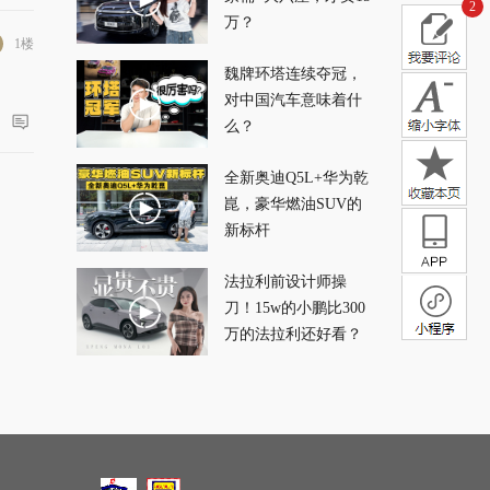
2
万？
1楼
魏牌环塔连续夺冠，
对中国汽车意味着什
么？
全新奥迪Q5L+华为乾
崑，豪华燃油SUV的
新标杆
法拉利前设计师操
刀！15w的小鹏比300
万的法拉利还好看？