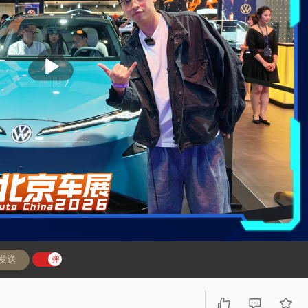
播
放
发送
弹
弹