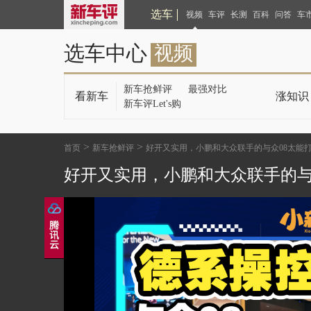
选车
视频
车评
长测
百科
问答
车
选车中心
视频
新车抢鲜评
最强对比
看新车
涨知识
新车评Let's购
>
>
首页
新车抢鲜评
好开又实用，小鹏和大众联手的与众08太能
好开又实用，小鹏和大众联手的与