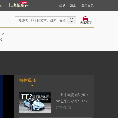
车
电动新车评
｜
｜
登录
注册
设为首页
快速选车
me
频
相关视频
一上来就赛道试驾！
拿它来打小米SU7？
2026-08-03