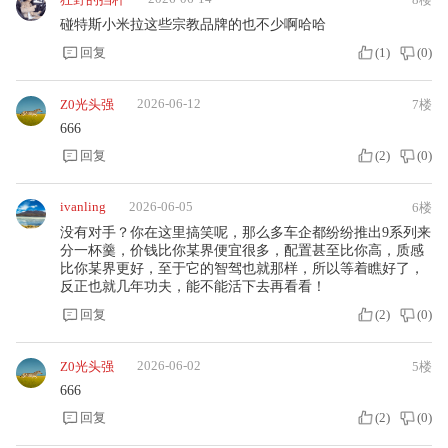
碰特斯小米拉这些宗教品牌的也不少啊哈哈
回复
(
1
)
(
0
)
2026-06-12
Z0光头强
7楼
666
回复
(
2
)
(
0
)
ivanling
2026-06-05
6楼
没有对手？你在这里搞笑呢，那么多车企都纷纷推出9系列来
分一杯羹，价钱比你某界便宜很多，配置甚至比你高，质感
比你某界更好，至于它的智驾也就那样，所以等着瞧好了，
反正也就几年功夫，能不能活下去再看看！
回复
(
2
)
(
0
)
2026-06-02
Z0光头强
5楼
666
回复
(
2
)
(
0
)