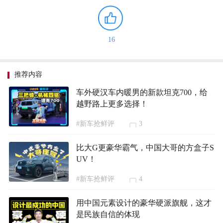
16
推荐内容
车外硬汉车内暖男的新款坦克700，给
越野路上更多选择！
#新车抢鲜评
3
比大G更豪华霸气，中国大哥的方盒子S
UV！
#新车抢鲜评
4
用中国元素设计的豪华硬派旗舰，这才
是民族自信的体现