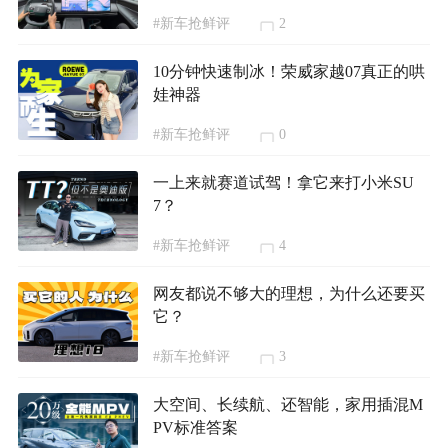
#新车抢鲜评
2
10分钟快速制冰！荣威家越07真正的哄
娃神器
#新车抢鲜评
0
一上来就赛道试驾！拿它来打小米SU
7？
#新车抢鲜评
4
网友都说不够大的理想，为什么还要买
它？
#新车抢鲜评
3
大空间、长续航、还智能，家用插混M
PV标准答案