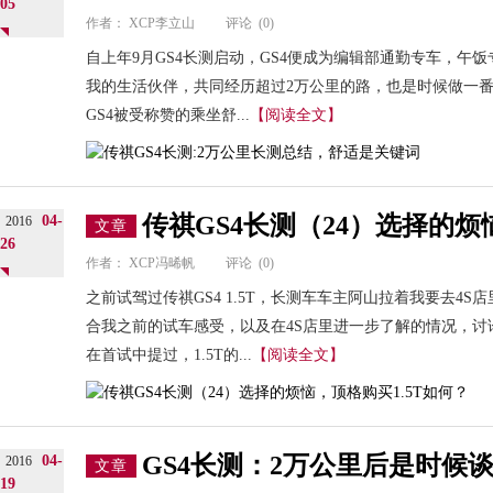
05
作者：
XCP李立山
评论
(0)
自上年9月GS4长测启动，GS4便成为编辑部通勤专车，午
我的生活伙伴，共同经历超过2万公里的路，也是时候做一
GS4被受称赞的乘坐舒...
【阅读全文】
传祺GS4长测（24）选择的烦
04-
2016
文章
26
作者：
XCP冯晞帆
评论
(0)
之前试驾过传祺GS4 1.5T，长测车车主阿山拉着我要去4
合我之前的试车感受，以及在4S店里进一步了解的情况，讨论
在首试中提过，1.5T的...
【阅读全文】
GS4长测：2万公里后是时候
04-
2016
文章
19