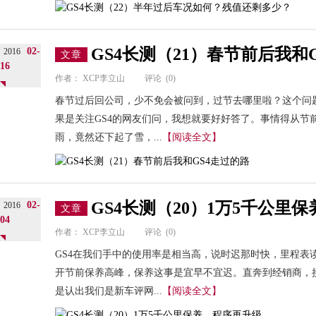
GS4长测（21）春节前后我和
02-
2016
文章
16
作者：
XCP李立山
评论
(0)
春节过后回公司，少不免会被问到，过节去哪里啦？这个问
果是关注GS4的网友们问，我想就要好好答了。事情得从节
雨，竟然还下起了雪，...
【阅读全文】
GS4长测（20）1万5千公里
02-
2016
文章
04
作者：
XCP李立山
评论
(0)
GS4在我们手中的使用率是相当高，说时迟那时快，里程表读
开节前保养高峰，保养这事是宜早不宜迟。直奔到经销商，
是认出我们是新车评网...
【阅读全文】