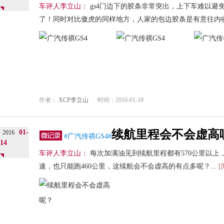
车评人李立山：
gs4门边下的胶条非常突出，上下车难以避
了！同时对比傲虎的同样地方，人家的包边胶条是有意往内收
作者：
XCP李立山
时间：2016-01-18
续航里程会不会虚高
01-
2016
#广汽传祺GS4#
14
车评人李立山：
每次加满油见到续航里程都有570公里以上
速，也只能跑460公里，这续航会不会虚高的有点多呢？...
[