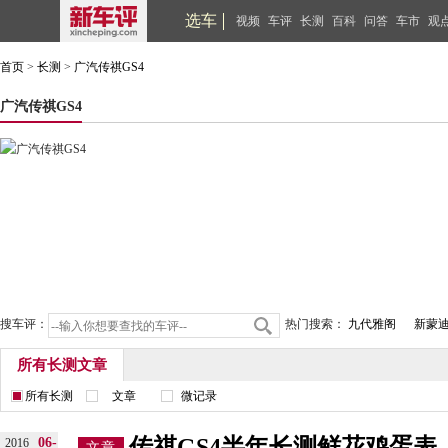
选车
视频
车评
长测
百科
问答
车市
观
首页
>
长测
>
广汽传祺GS4
广汽传祺GS4
搜车评：
热门搜索：
九代雅阁
新蒙
所有长测文章
所有长测
文章
微记录
传祺GS4半年长测鲜花鸡蛋表
06-
2016
文章