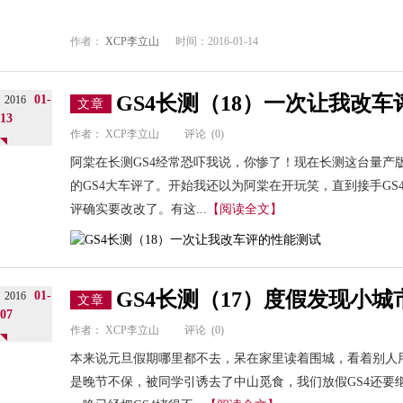
作者：
XCP李立山
时间：2016-01-14
GS4长测（18）一次让我改
01-
2016
文章
13
作者：
XCP李立山
评论
(0)
阿棠在长测GS4经常恐吓我说，你惨了！现在长测这台量产
的GS4大车评了。开始我还以为阿棠在开玩笑，直到接手GS
评确实要改改了。有这...
【阅读全文】
GS4长测（17）度假发现小城
01-
2016
文章
07
作者：
XCP李立山
评论
(0)
本来说元旦假期哪里都不去，呆在家里读着围城，看着别人
是晚节不保，被同学引诱去了中山觅食，我们放假GS4还要