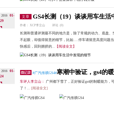
GS4长测（19）谈谈用车生
01-
2016
文章
29
作者：
XCP李立山
评论
(0)
长测和普通评测最不同的地方是，除了常规的动力、底盘、
不起眼，却值得留意的细节，比如.....停车请留意高度问题
快感后，回到拥挤的...
【阅读全文】
寒潮中验证，gs4的
01-
2016
#广汽传祺GS4#
24
车评人李立山：
广州都下雪了，正好验证gs4的制暖能力，
了！...
[阅读全文]