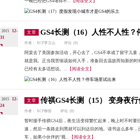
一晚已经把GS4堵得不...
【阅读全文】
GS4长测（16）人性不人性
12-
2015
文章
31
作者：
XCP李立山
评论
(0)
阿棠去了美国参加活动，开心去了，GS4不幸成了留守儿童
就是我。正当我苦恼该如何入手，准备回去温故而知新的时
已经有太多话想说。...
【阅读全文】
传祺GS4长测（15） 变身夜
12-
2015
文章
24
作者：
XCP柳笛
评论
(0)
暂时接手传祺GS4后，夜生活变得繁忙起来，晚上时不时要
速，然后一条路走到黑就可以到达目的地。读书这么多年，
车，如果小伙伴的“视...
【阅读全文】