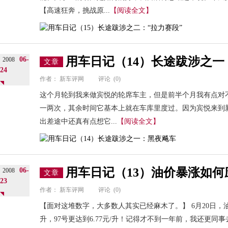
【高速狂奔，挑战原...
【阅读全文】
用车日记（14）长途跋涉之一
06-
2008
文章
24
作者：
新车评网
评论
(0)
这个月轮到我来做宾悦的轮席车主，但是前半个月我有点对
一两次，其余时间它基本上就在车库里度过。因为宾悦来到
出差途中还真有点想它...
【阅读全文】
用车日记（13）油价暴涨如何
06-
2008
文章
23
作者：
新车评网
评论
(0)
【面对这堆数字，大多数人其实已经麻木了。】 6月20日，
升，97号更达到6.77元/升！记得才不到一年前，我还更同事