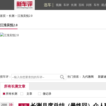
选车
视频
车评
长测
百科
问答
车市
观
首页
>
长测
>
江淮宾悦2.0
江淮宾悦2.0
搜车评：
热门搜索：
九代雅阁
新蒙
所有长测文章
所有长测
文章
微记录
长测月度总结（最终回）众人
10-
2008
文章