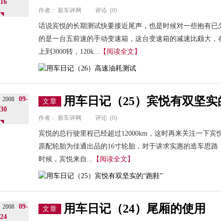
16
作者：
新车评网
评论
(0)
话说宾悦的长期测试快要接近尾声，也是时候对一些抱有已
的是一台五前速的手动变速箱，这台变速箱的减速比颇大，在70km
上到3000转，120k...
【阅读全文】
用车日记（25）宾悦有双坚实
09-
2008
文章
30
作者：
新车评网
评论
(0)
宾悦的总行驶里程已经超过12000km，这时再来关注一下
原配轮胎为佳通出品的16寸轮胎，对于讲求实惠的造车思路
时候，宾悦来自...
【阅读全文】
用车日记（24）尾厢的使用
09-
2008
文章
24