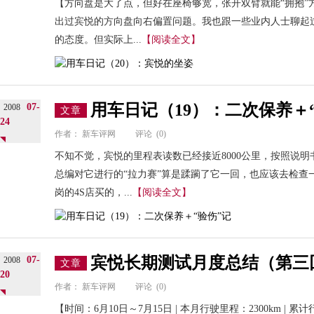
【方向盘是大了点，但好在座椅够宽，张开双臂就能“拥抱”
出过宾悦的方向盘向右偏置问题。我也跟一些业内人士聊起
的态度。但实际上...
【阅读全文】
用车日记（19）：二次保养＋
07-
2008
文章
24
作者：
新车评网
评论
(0)
不知不觉，宾悦的里程表读数已经接近8000公里，按照说
总编对它进行的“拉力赛”算是蹂躏了它一回，也应该去检查
岗的4S店买的，...
【阅读全文】
宾悦长期测试月度总结（第三
07-
2008
文章
20
作者：
新车评网
评论
(0)
【时间：6月10日～7月15日 | 本月行驶里程：2300km | 