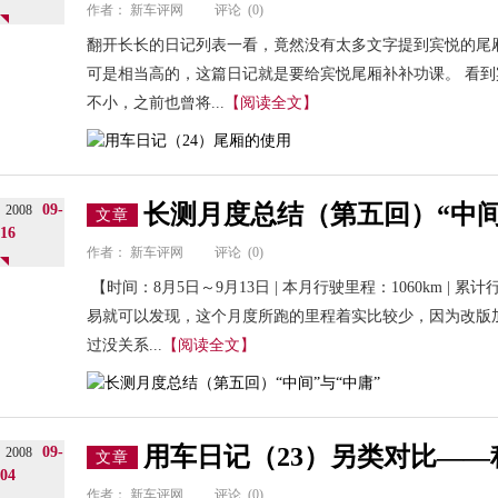
作者：
新车评网
评论
(0)
翻开长长的日记列表一看，竟然没有太多文字提到宾悦的尾
可是相当高的，这篇日记就是要给宾悦尾厢补补功课。 看
不小，之前也曾将...
【阅读全文】
长测月度总结（第五回）“中间
09-
2008
文章
16
作者：
新车评网
评论
(0)
【时间：8月5日～9月13日 | 本月行驶里程：1060km | 累
易就可以发现，这个月度所跑的里程着实比较少，因为改版
过没关系...
【阅读全文】
用车日记（23）另类对比——
09-
2008
文章
04
作者：
新车评网
评论
(0)