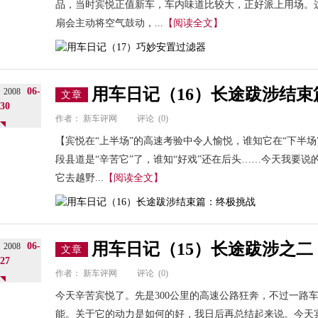
品，当时宾悦正值新车，车内味道比较大，正好派上用场。
扇会主动将空气鼓动，...
【阅读全文】
用车日记（16）长途跋涉结
06-
2008
文章
30
作者：
新车评网
评论
(0)
【宾悦在“上半场”的高速考验中令人愉悦，谁知它在“下半场
段县道是“辛苦它”了，谁知“好戏”还在后头……今天我要
它去越野...
【阅读全文】
用车日记（15）长途跋涉之二
06-
2008
文章
27
作者：
新车评网
评论
(0)
今天辛苦宾悦了。先是300公里的高速公路狂奔，不过一路
能。关于它的动力是如何的好，我日后再总结起来说。今天