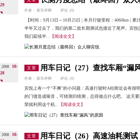
29
作者：
新车评网
评论
(0)
【时间：9月13日～10月25日 | 本月行驶里程：4060km |
半年又过去了，我们的第二批长期测试也接近了尾声。宾悦
我们延续半...
【阅读全文】
用车日记（27）查找车厢“漏
10-
2008
文章
28
作者：
新车评网
评论
(0)
宾悦上有一个“不爽”的小问题：高速行驶时A柱附近会有很
的门缝造成噪音，可猜测归猜测，总得做点什么吧。 这天
荣就利用这个机...
【阅读全文】
用车日记（26）高速油耗测试
10-
2008
文章