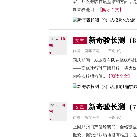
家。那么奇骏在底盘结构方面，是
新奇骏是日...
【阅读全文】
新奇骏长测（8
10-
2014
文章
08
作者：
新车评网
评论
(0)
国庆期间，XCP赛车队在肇庆征
——高低速行驶平顺舒服，省力好
内换衣服很方便...
【阅读全文】
新奇骏长测（
09-
2014
文章
29
作者：
新车评网
评论
(0)
上回郑州日产借给我们一台锐骐皮
撒欢。据说那块场地挺有难度，在