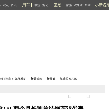
用车
互动
小新说
市
观点
资讯
学堂
游记
部落
欢乐送
约驾
热门搜索：
九代雅阁
新蒙迪欧
新天籁
凯迪拉克ATS
2.5L两个月长测总结鲜花鸡蛋表