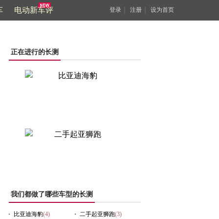
车
电动新车评
｜
｜
登录
注册
设为首页
正在进行的长测
我们都做了哪些车型的长测
比亚迪海豹
(4)
二手起亚狮跑
(3)