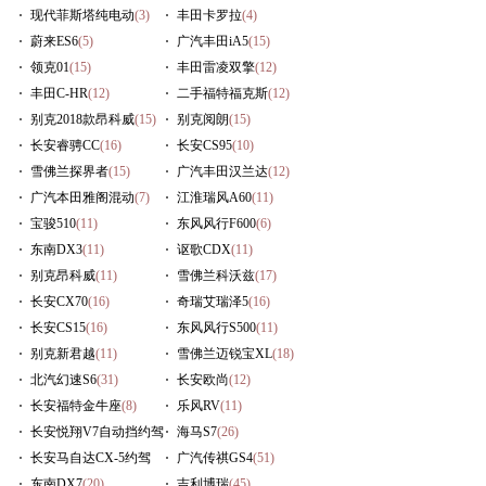
现代菲斯塔纯电动
(3)
丰田卡罗拉
(4)
蔚来ES6
(5)
广汽丰田iA5
(15)
领克01
(15)
丰田雷凌双擎
(12)
丰田C-HR
(12)
二手福特福克斯
(12)
别克2018款昂科威
(15)
别克阅朗
(15)
长安睿骋CC
(16)
长安CS95
(10)
雪佛兰探界者
(15)
广汽丰田汉兰达
(12)
广汽本田雅阁混动
(7)
江淮瑞风A60
(11)
宝骏510
(11)
东风风行F600
(6)
东南DX3
(11)
讴歌CDX
(11)
别克昂科威
(11)
雪佛兰科沃兹
(17)
长安CX70
(16)
奇瑞艾瑞泽5
(16)
长安CS15
(16)
东风风行S500
(11)
别克新君越
(11)
雪佛兰迈锐宝XL
(18)
北汽幻速S6
(31)
长安欧尚
(12)
长安福特金牛座
(8)
乐风RV
(11)
长安悦翔V7自动挡约驾
海马S7
(26)
(9)
长安马自达CX-5约驾
广汽传祺GS4
(51)
(10)
东南DX7
(20)
吉利博瑞
(45)