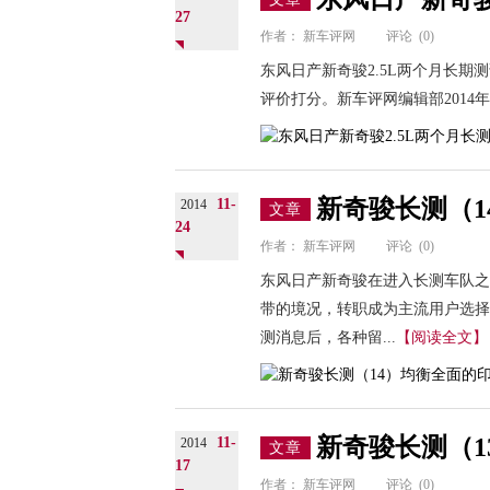
27
作者：
新车评网
评论
(0)
东风日产新奇骏2.5L两个月长
评价打分。新车评网编辑部2014年11
新奇骏长测（
11-
2014
文章
24
作者：
新车评网
评论
(0)
东风日产新奇骏在进入长测车队之
带的境况，转职成为主流用户选择
测消息后，各种留...
【阅读全文】
新奇骏长测（
11-
2014
文章
17
作者：
新车评网
评论
(0)