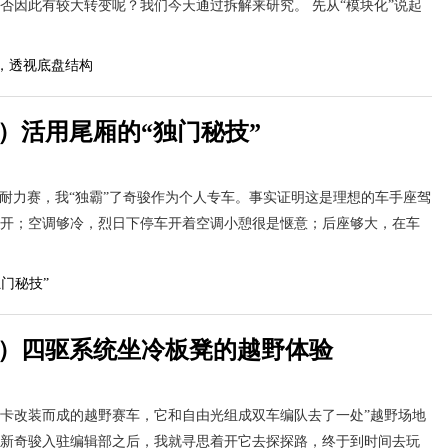
否因此有较大转变呢？我们今天通过拆解来研究。 先从“模块化”说起
）活用尾厢的“独门秘技”
战耐力赛，我“独霸”了奇骏作为个人专车。事实证明这是理想的车手座驾
开；空调够冷，烈日下停车开着空调小憩很是惬意；后座够大，在车
7）四驱系统坐冷板凳的越野体验
卡改装而成的越野赛车，它和自由光组成双车编队去了一处”越野场地
新奇骏入驻编辑部之后，我就寻思着开它去探探路，终于到时间去玩