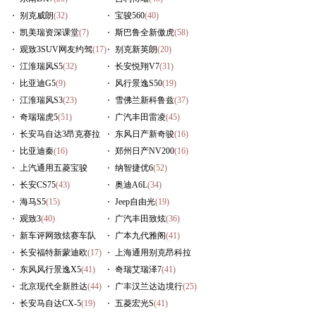
别克威朗
(32)
宝骏560
(40)
凯美瑞资深课堂
(7)
斯巴鲁全新傲虎
(58)
观致3SUV网友约驾
(17)
别克新英朗
(20)
江淮瑞风S5
(32)
长安悦翔V7
(31)
比亚迪G5
(9)
风行景逸S50
(19)
江淮瑞风S3
(23)
雪佛兰新科鲁兹
(37)
奇瑞瑞虎5
(51)
广汽丰田雷凌
(45)
长安马自达3昂克赛拉
东风日产新奇骏
(16)
(29)
比亚迪秦
(16)
郑州日产NV200
(16)
上汽通用五菱宝骏
纳智捷优6
(52)
730
长安CS75
(57)
(43)
奥迪A6L
(34)
海马S5
(15)
Jeep自由光
(19)
观致3
(40)
广汽丰田致炫
(36)
新车评网致炫赛车队
广本九代雅阁
(41)
(236)
长安福特新蒙迪欧
(17)
上海通用别克昂科拉
东风风行景逸X5
(41)
(16)
奇瑞艾瑞泽7
(41)
北京现代全新胜达
(44)
广丰汉兰达边境行
(25)
长安马自达CX-5
(19)
五菱宏光S
(41)