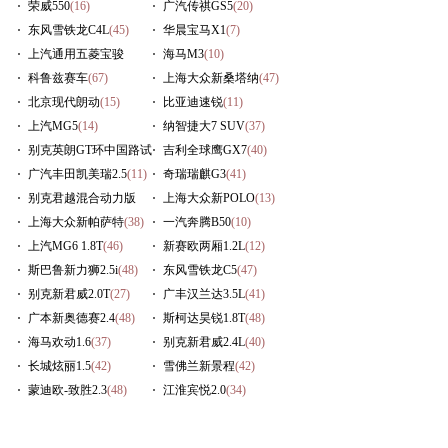
荣威550
(16)
广汽传祺GS5
(20)
东风雪铁龙C4L
(45)
华晨宝马X1
(7)
上汽通用五菱宝骏
海马M3
(10)
630
科鲁兹赛车
(16)
(67)
上海大众新桑塔纳
(47)
北京现代朗动
(15)
比亚迪速锐
(11)
上汽MG5
(14)
纳智捷大7 SUV
(37)
别克英朗GT环中国路试
吉利全球鹰GX7
(40)
(54)
广汽丰田凯美瑞2.5
(11)
奇瑞瑞麒G3
(41)
别克君越混合动力版
上海大众新POLO
(13)
(14)
上海大众新帕萨特
(38)
一汽奔腾B50
(10)
上汽MG6 1.8T
(46)
新赛欧两厢1.2L
(12)
斯巴鲁新力狮2.5i
(48)
东风雪铁龙C5
(47)
别克新君威2.0T
(27)
广丰汉兰达3.5L
(41)
广本新奥德赛2.4
(48)
斯柯达昊锐1.8T
(48)
海马欢动1.6
(37)
别克新君威2.4L
(40)
长城炫丽1.5
(42)
雪佛兰新景程
(42)
蒙迪欧-致胜2.3
(48)
江淮宾悦2.0
(34)