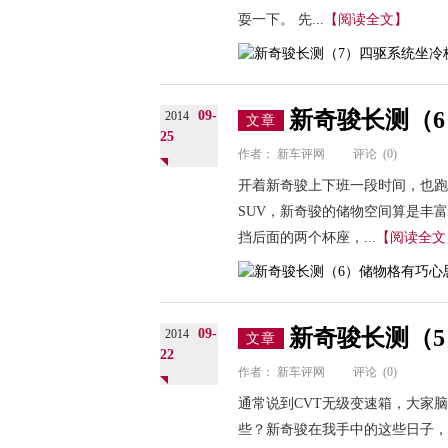
耍一下。 先...
【阅读全文】
新奇骏长测（
09-
2014
文章
25
作者：
新车评网
评论
(0)
开着新奇骏上下班一段时间，也
SUV，新奇骏的储物空间算是丰
挡后面的两个杯座，...
【阅读全文
新奇骏长测（5
09-
2014
文章
22
作者：
新车评网
评论
(0)
通常说到CVT无级变速箱，大家
些？新奇骏在我手中的这些日子，