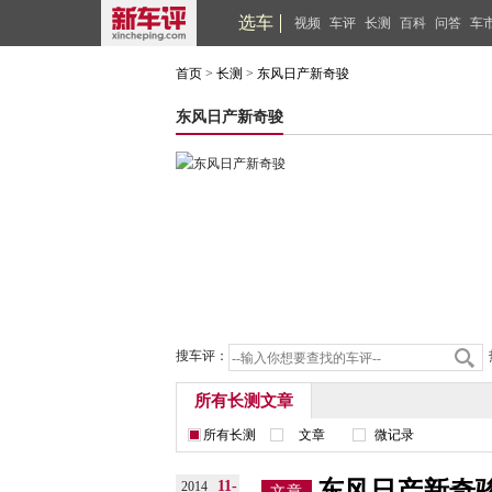
选车
视频
车评
长测
百科
问答
车
首页
>
长测
>
东风日产新奇骏
东风日产新奇骏
搜车评：
所有长测文章
所有长测
文章
微记录
东风日产新奇骏
11-
2014
文章